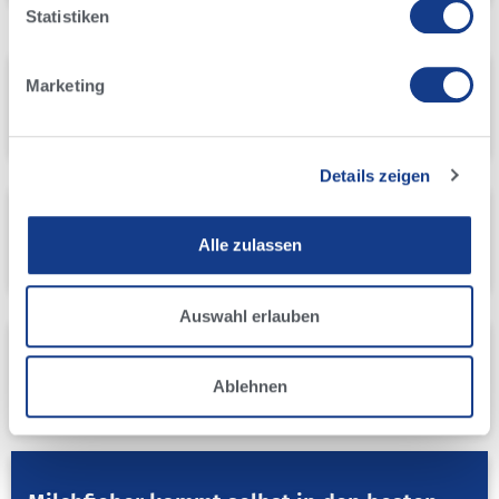
Statistiken
4-EVENT COW
,
Alta News
,
Fruchtbarkeit & Genetik
,
Marketing
Herdenmanagement
Bulle des Monats
May 1, 2026
Details zeigen
4-EVENT COW
,
Alta News
,
Fruchtbarkeit & Genetik
,
Herdenmanagement
Alle zulassen
Aktuelles Bullenangebot
April 7, 2026
Auswahl erlauben
4-EVENT COW
,
Herdenmanagement
Haben Sie eine Strategie gegen
Ablehnen
Milchfieber?
September 10, 2025
4-EVENT COW
,
Herdenmanagement