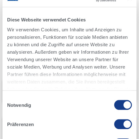
Diese Webseite verwendet Cookies
Wir verwenden Cookies, um Inhalte und Anzeigen zu
personalisieren, Funktionen für soziale Medien anbieten
zu können und die Zugriffe auf unsere Website zu
analysieren. Außerdem geben wir Informationen zu Ihrer
4-EVENT COW
Fruchtbarkeit & Genetik
Verwendung unserer Website an unsere Partner für
Herdenmanagement
Alta News
soziale Medien, Werbung und Analysen weiter. Unsere
Partner führen diese Informationen möglicherweise mit
weiteren Daten zusammen, die Sie ihnen bereitgestellt
4-EVENT COW
haben oder die sie im Rahmen Ihrer Nutzung der Dienste
Was ist REI?
gesammelt haben.
Einwilligungsauswahl
August 5, 2026
Lesen Sie unsere
Datenschutzrichtlinie
.
Notwendig
4-EVENT COW
Präferenzen
Was ist MUI?
August 5, 2026