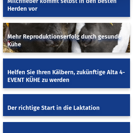
Milchfieber kommt selbst in den besten
Herden vor
July 31, 2025
4-EVENT COW
,
Fruchtbarkeit & Genetik
,
Herdenmanagement
Mehr Reproduktionserfolg durch gesunde
Kühe
May 25, 2025
4-EVENT COW
,
Herdenmanagement
Helfen Sie Ihren Kälbern, zukünftige Alta 4-
EVENT KÜHE zu werden
October 6, 2024
4-EVENT COW
,
Herdenmanagement
Der richtige Start in die Laktation
August 20, 2024
Fruchtbarkeit & Genetik
,
Herdenmanagement