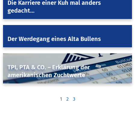
Die Karriere einer Kuh mal anders
gedacht…
June 22, 2024
Fruchtbarkeit & Genetik
Der Werdegang eines Alta Bullens
May 27, 2024
Fruchtbarkeit & Genetik
TPI, PTA & CO. – Erklärung der
amerikanischen Zuchtwerte
April 15, 2024
1
2
3