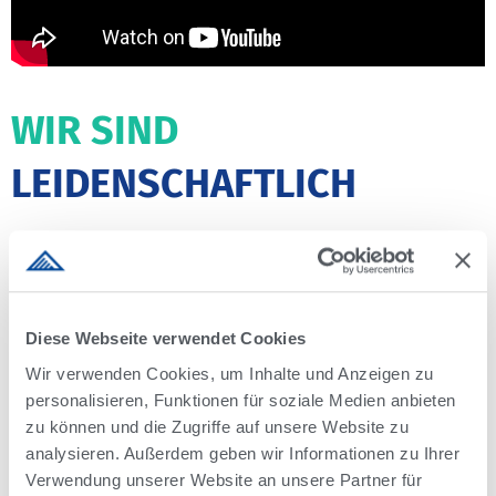
WIR SIND
LEIDENSCHAFTLICH
Unsere Leidenschaft entspringt einer tief verwurzelten,
langjährigen Geschichte in Zucht und Genetik. Unser
Diese Webseite verwendet Cookies
engagiertes Team lebt diese Leidenschaft täglich.
Wir verwenden Cookies, um Inhalte und Anzeigen zu
Unsere Alta Mitarbeiter:innen streben danach, die
personalisieren, Funktionen für soziale Medien anbieten
individuellen Bedürfnisse und Ziele deines Betriebes zu
zu können und die Zugriffe auf unsere Website zu
verstehen. Alle Alta Leute haben eins gemeinsam – die
analysieren. Außerdem geben wir Informationen zu Ihrer
Leidenschaft für die Landwirtschaft und ihre Menschen.
Verwendung unserer Website an unsere Partner für