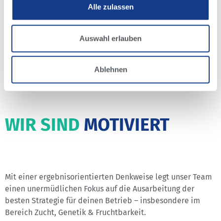
Unser Team erhält eine umfassende Ausbildung aus
Alle zulassen
Wissenschaft und Praxis in allen relevanten Bereichen des
Herdenmanagements. Wir nutzen dieses Wissen und das
lokale sowie globale Netzwerk von Expert:innen, um dir
Auswahl erlauben
vertrauenswürdige, gewinnbringende Beratung zu bieten,
damit du durch die Zusammenarbeit deine betrieblichen
Ablehnen
Ziele erreichen kannst.
WIR SIND
MOTIVIERT
Mit einer ergebnisorientierten Denkweise legt unser Team
einen unermüdlichen Fokus auf die Ausarbeitung der
besten Strategie für deinen Betrieb – insbesondere im
Bereich Zucht, Genetik & Fruchtbarkeit.