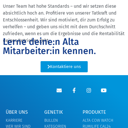
Unser Team hat hohe Standards – und wir setzen diese
absichtlich hoch an. Profitiere von unserer Tatkraft und
Entschlossenheit. Wir sind motiviert, dir zum Erfolg zu
verhelfen – und geben uns nicht mit dem Durchschnitt
zufrieden, wenn es um die Ergebnisse und die Rentabilität
Lerne deine:n Alta
deines Betriebes geht.
Mitarbeiter:in kennen.
Kontaktiere uns
ÜBER UNS
GENETIK
PRODUKTE
KARRIERE
BULLEN
ALTA COW WATCH
WER WIR SIND
KATEGORIEN
RUMILIFE CAL24