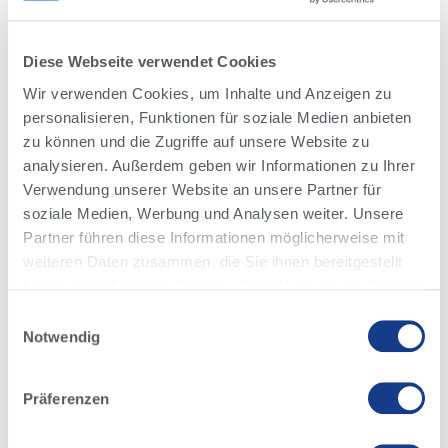
Diese Webseite verwendet Cookies
Wir verwenden Cookies, um Inhalte und Anzeigen zu
personalisieren, Funktionen für soziale Medien anbieten
zu können und die Zugriffe auf unsere Website zu
analysieren. Außerdem geben wir Informationen zu Ihrer
Verwendung unserer Website an unsere Partner für
soziale Medien, Werbung und Analysen weiter. Unsere
Alta 511
Partner führen diese Informationen möglicherweise mit
weiteren Daten zusammen, die Sie ihnen bereitgestellt
haben oder die sie im Rahmen Ihrer Nutzung der Dienste
gesammelt haben.
Einwilligungsauswahl
Erziele mehr Färsen aus deiner besten Genetik mit Alta
Lesen Sie unsere
Datenschutzrichtlinie
.
Notwendig
511 Ultraplus gesextem Sperma.
Präferenzen
Ist gesextes Sperma Teil deiner Zuchtstrategie? Wenn ja,
wird Alta 511 dir helfen, den Zuchtfortschritt deiner