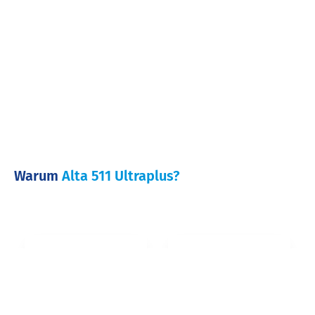
Warum
Alta 511 Ultraplus?
Erziele mehr
Vergrößere deine
weibliche
weibliche
Nachzucht aus
Nachzucht für