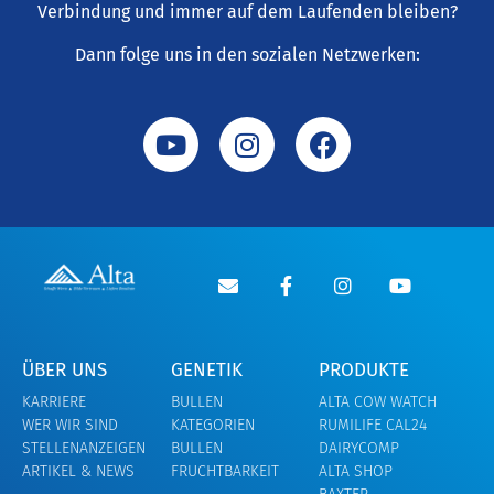
Verbindung und immer auf dem Laufenden bleiben?
Dann folge uns in den sozialen Netzwerken:
ÜBER UNS
GENETIK
PRODUKTE
KARRIERE
BULLEN
ALTA COW WATCH
WER WIR SIND
KATEGORIEN
RUMILIFE CAL24
STELLENANZEIGEN
BULLEN
DAIRYCOMP
ARTIKEL & NEWS
FRUCHTBARKEIT
ALTA SHOP