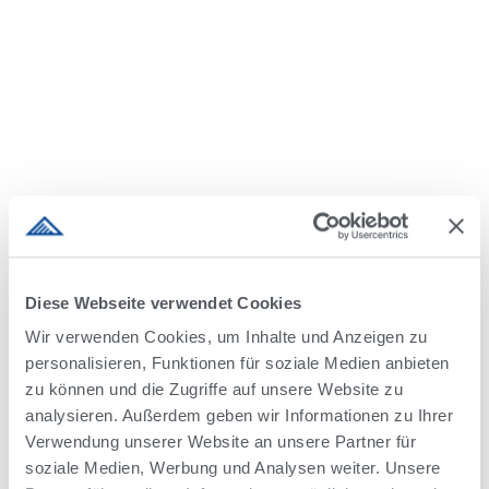
Deine individuelle Chance
Diese Webseite verwendet Cookies
Die richtige Stelle ist nicht dabei? Oder in deiner
Wir verwenden Cookies, um Inhalte und Anzeigen zu
Region ist aktuell keine Stelle ausgeschrieben?
personalisieren, Funktionen für soziale Medien anbieten
Bewirb dich trotzdem bei uns!
zu können und die Zugriffe auf unsere Website zu
analysieren. Außerdem geben wir Informationen zu Ihrer
Wir sind immer auf der Suche nach neuen Kollegen
Verwendung unserer Website an unsere Partner für
mit einer große Leidenschaft für die
soziale Medien, Werbung und Analysen weiter. Unsere
Milchviehindustrie und der Motivation, sich stetig