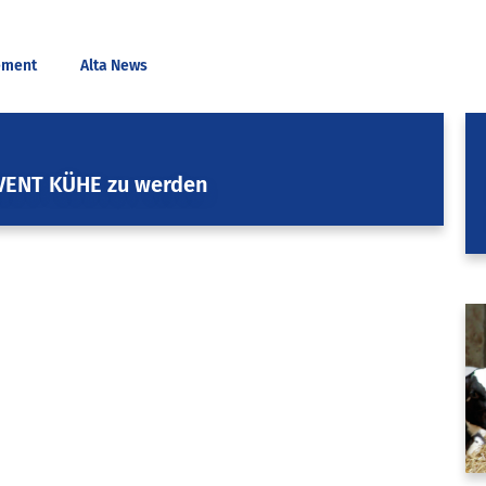
ement
Alta News
-EVENT KÜHE zu werden