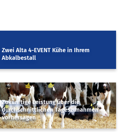
4-EVENT COW
,
Herdenmanagement
Zwei Alta 4-EVENT Kühe in Ihrem
Abkalbestall
September 29, 2023
Fruchtbarkeit & Genetik
,
Herdenmanagement
Zukünftige Leistung über die
durchschnittlichen Tageszunahmen
vorhersagen
January 19, 2018