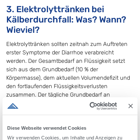
3. Elektrolyttränken bei
Kälberdurchfall: Was? Wann?
Wieviel?
Elektrolyttränken sollten zeitnah zum Auftreten
erster Symptome der Diarrhoe verabreicht
werden. Der Gesamtbedarf an Flüssigkeit setzt
sich aus dem Grundbedarf (10 % der
Körpermasse), dem aktuellen Volumendefizit und
den fortlaufenden Flüssigkeitsverlusten
zusammen. Der tägliche Grundbedarf an
Flüssigkeit sollte durch die Milchtränke abgedeckt
werden. Das aktuelle Flüssigkeits- und
Elektrolytdefizit sowie die laufenden Verluste
müssen durch zusätzliche Gaben von Flüssigkeit
Diese Webseite verwendet Cookies
und Elektrolyten ersetzt werden.
Wir verwenden Cookies, um Inhalte und Anzeigen zu