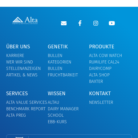
ÜBER UNS
GENETIK
PRODUKTE
KARRIERE
BULLEN
ALTA COW WATCH
WER WIR SIND
KATEGORIEN
RUMILIFE CAL24
STELLENANZEIGEN
BULLEN
DAIRYCOMP
ARTIKEL & NEWS
FRUCHTBARKEIT
ALTA SHOP
BAXTER
SERVICES
WISSEN
KONTAKT
ALTA VALUE SERVICES
ALTAU
NEWSLETTER
BENCHMARK REPORT
DAIRY MANAGER
ALTA PREG
SCHOOL
EBB-KURS