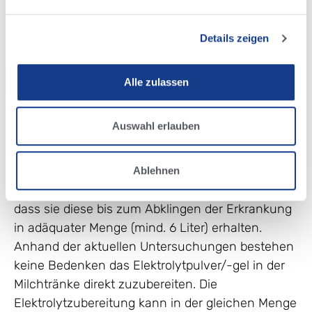
durchfallkranke Kalb sollte mit einer
Elektrolyttränke mit den empfohlenen
Konzentrationen an Elektrolyten, Glucose und
Details zeigen
Puffersubstanzen (s. Tabelle 2) versorgt werden.
Ein Kalb mit Diarrhoe verliert zwischen 6 und 10
Alle zulassen
Litern Flüssigkeit täglich, d. h. 6-10 Liter
Elektrolyttränke sollten innerhalb von 24 Stunden
Auswahl erlauben
an die kranken Kälber vertränkt werden. Ob nun
exakt 7 oder 10 Liter gegeben werden müssen, ist
nebensächlich. Wichtiger ist, dass die Kälber
Ablehnen
unverzüglich Elektrolyttränke bekommen und
dass sie diese bis zum Abklingen der Erkrankung
in adäquater Menge (mind. 6 Liter) erhalten.
Anhand der aktuellen Untersuchungen bestehen
keine Bedenken das Elektrolytpulver/-gel in der
Milchtränke direkt zuzubereiten. Die
Elektrolytzubereitung kann in der gleichen Menge