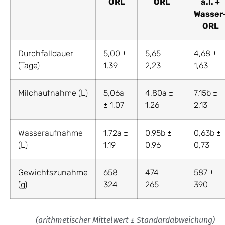
ORL
ORL
a.l. +
Wasser
ORL
Durchfalldauer
5,00 ±
5,65 ±
4,68 ±
(Tage)
1,39
2,23
1,63
Milchaufnahme (L)
5,06a
4,80a ±
7,15b ±
± 1,07
1,26
2,13
Wasseraufnahme
1,72a ±
0,95b ±
0,63b ±
(L)
1,19
0,96
0,73
Gewichtszunahme
658 ±
474 ±
587 ±
(g)
324
265
390
(arithmetischer Mittelwert ± Standardabweichung)