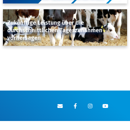
October 10, 2018
Fruchtbarkeit & Genetik
,
Herdenmanagement
Zukünftige Leistung über die
durchschnittlichen Tageszunahmen
vorhersagen
January 19, 2018
ÜBER UNS
GENETIK
PRODUKTE