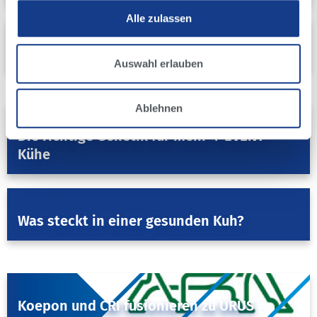
Alle zulassen
Fruchtbarkeit & Genetik
5 Fakten über den neuen NM$ Index
Auswahl erlauben
August 13, 2021
Ablehnen
4-EVENT COW
,
Fruchtbarkeit & Genetik
Die richtige Genetik für mehr 4-EVENT
Kühe
May 15, 2020
4-EVENT COW
,
Herdenmanagement
Was steckt in einer gesunden Kuh?
August 15, 2019
Alta News
Koepon und CRI fusionieren zu URUS