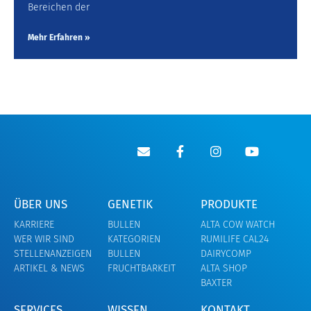
Bereichen der
Mehr Erfahren »
ÜBER UNS
GENETIK
PRODUKTE
KARRIERE
BULLEN
ALTA COW WATCH
WER WIR SIND
KATEGORIEN
RUMILIFE CAL24
STELLENANZEIGEN
BULLEN
DAIRYCOMP
ARTIKEL & NEWS
FRUCHTBARKEIT
ALTA SHOP
BAXTER
SERVICES
WISSEN
KONTAKT