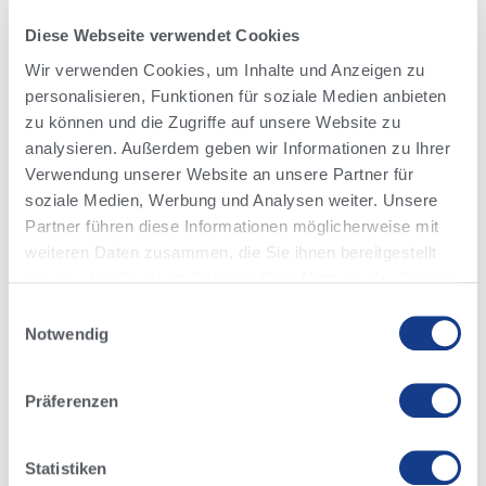
werden ernst genommen und bei Problemen
wird umgehend nach einer Lösung gesucht.
Diese Webseite verwendet Cookies
Die Zeit und die Erfahrungen bei Alta werde ich
Wir verwenden Cookies, um Inhalte und Anzeigen zu
als sehr positiv in Erinnerung behalten und
personalisieren, Funktionen für soziale Medien anbieten
kann ein solches Praktikum jedem
zu können und die Zugriffe auf unsere Website zu
analysieren. Außerdem geben wir Informationen zu Ihrer
Milchviehbegeisterten nur weiter empfehlen.”
Verwendung unserer Website an unsere Partner für
soziale Medien, Werbung und Analysen weiter. Unsere
Partner führen diese Informationen möglicherweise mit
Im Rahmen eines 1-wöchigen
weiteren Daten zusammen, die Sie ihnen bereitgestellt
Schülerpraktikums hatte Gesine die
haben oder die sie im Rahmen Ihrer Nutzung der Dienste
Möglichkeiten einen ersten Einblick in ein
gesammelt haben.
Einwilligungsauswahl
landwirtschaftliches Unternehmen bei Alta
Lesen Sie unsere
Datenschutzrichtlinie
.
Notwendig
Deutschland zu erhalten. Selbst in einer so
kurzen Zeit versuchen wir den Praktikanten
Präferenzen
einen umfassenden und vielseitigen Überblick
von unserem Unternehmen zu geben.
Statistiken