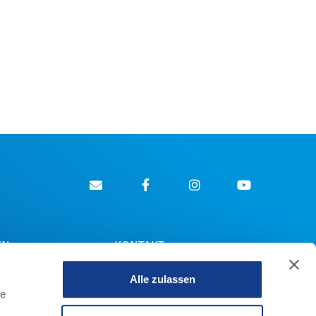
EN
KONTAKT
NEWSLETTER
Alle zulassen
 MANAGER SCHOOL
le
URS