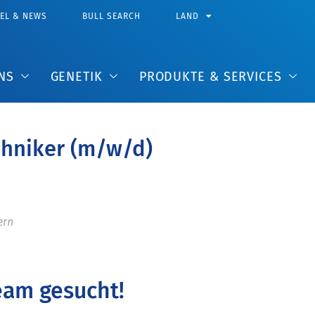
KEL & NEWS
BULL SEARCH
LAND
NS
GENETIK
PRODUKTE & SERVICES
hniker (m/w/d)
ern
eam gesucht!