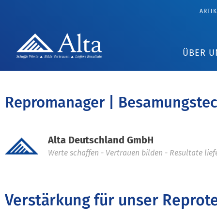
ARTI
ÜBER U
Repromanager | Besamungstec
Alta Deutschland GmbH
Werte schaffen - Vertrauen bilden - Resultate lief
Verstärkung für unser Reprot