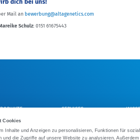
rb dich bei uns!
per Mail an
bewerbung@altagenetics.com
Mareike Schulz
: 0151 61675443
PRODUKTE
SERVICES
WISS
LTA COW WATCH
ALTA VALUE SERVICES
ALTAU
t Cookies
UMILIFE CAL24
BENCHMARK REPORT
DAIRY
 Inhalte und Anzeigen zu personalisieren, Funktionen für sozia
AIRYCOMP
ALTA PREG
EBB-K
LTA SHOP
 und die Zugriffe auf unsere Website zu analysieren. Außerdem