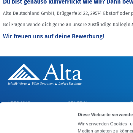
Du bist genauso kuhverrückt wie wir? Dann bewi
Alta Deutschland GmbH, Brüggerfeld 22, 29574 Ebstorf oder 
Bei Fragen wende dich gerne an unsere zuständige Kollegin
Wir freuen uns auf deine Bewerbung!
ÜBER UNS
GENETIK
KARRIERE
BULLEN KATEGORIEN
A
Diese Webseite verwende
WER WIR SIND
BULLEN FRUCHTBARKEIT
R
Wir verwenden Cookies, um
STELLENANZEIGEN
D
ARTIKEL & NEWS
A
Medien anbieten zu können